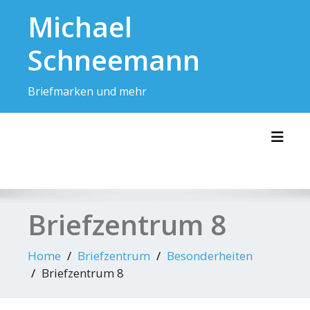
Skip
Michael
to
content
Schneemann
Briefmarken und mehr
Toggl
Briefzentrum 8
Home
Briefzentrum
Besonderheiten
Briefzentrum 8