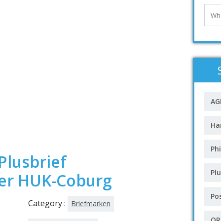
AG
Ha
Phi
Plusbrief
Plu
der HUK-Coburg
Po
Category :
Briefmarken
QR