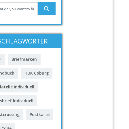
SCHLAGWÖRTER
F
Briefmarken
ndbuch
HUK Coburg
latelie Individuell
sbrief Individuell
stcrossing
Postkarte
-Code