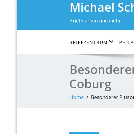
Michael S
Skip
to
content
Briefmarken und mehr
BRIEFZENTRUM
PHILA
Besonderer 
Coburg
Home
Besonderer Plusbr