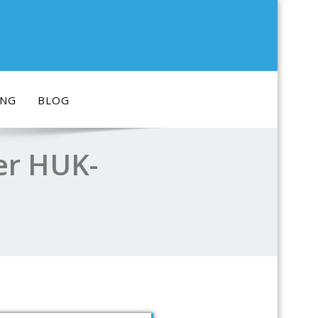
ING
BLOG
der HUK-