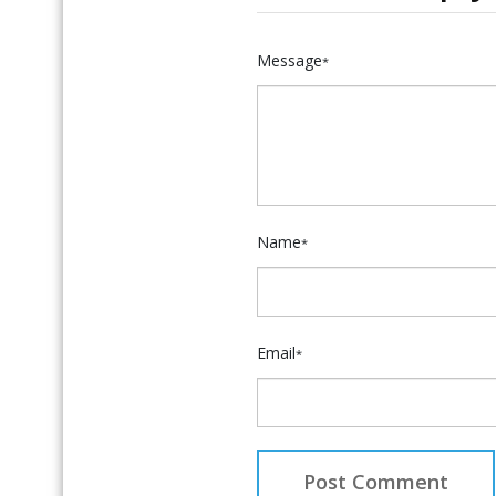
Message
*
Name
*
Email
*