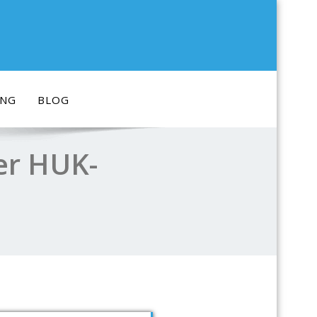
ING
BLOG
der HUK-