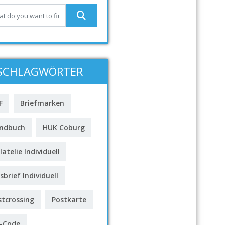
SCHLAGWÖRTER
F
Briefmarken
ndbuch
HUK Coburg
latelie Individuell
sbrief Individuell
stcrossing
Postkarte
-Code