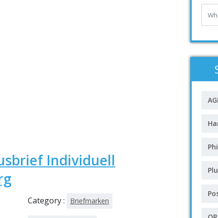
AG
Ha
Phi
sbrief Individuell
Plu
rg
Po
Category :
Briefmarken
QR