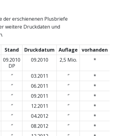
le der erschienenen Plusbriefe
r weitere Druckdaten und
h.
Stand
Druckdatum
Auflage
vorhanden
09.2010
09.2010
2,5 Mio.
*
DP
″
03.2011
″
*
″
06.2011
″
*
″
09.2011
″
*
″
12.2011
″
*
″
04.2012
″
*
″
08.2012
″
*
″
12.2012
″
*