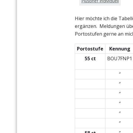
Plusbrief Individuell
Hier möchte ich die Tabel
ergänzen. Meldungen übe
Portostufen gerne an mic
Portostufe
Kennung
55 ct
BOU7FNP1
″
″
″
″
″
″
58 ct
″